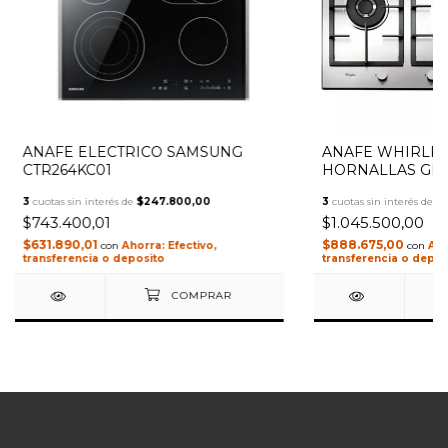
ANAFE ELECTRICO SAMSUNG
ANAFE WHIRLPO
CTR264KC01
HORNALLAS GMA
3
cuotas sin interés de
$247.800,00
3
cuotas sin interés de
$
$743.400,01
$1.045.500,00
$631.890,01
$888.675,00
con
Efectivo,
con
transferencia o deposito
transferencia o depos