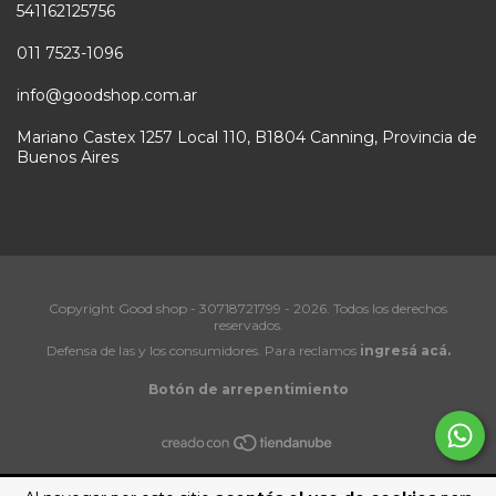
541162125756
011 7523-1096
info@goodshop.com.ar
Mariano Castex 1257 Local 110, B1804 Canning, Provincia de
Buenos Aires
Copyright Good shop - 30718721799 - 2026. Todos los derechos
reservados.
Defensa de las y los consumidores. Para reclamos
ingresá acá.
Botón de arrepentimiento