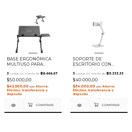
1
/
2
1
/
2
BASE ERGONÓMICA
SOPORTE DE
MULTIUSO PARA
ESCRITORIO CON
NOTEBOOK ONEBOX
BRAZO ARTICULADO
3
cuotas sin interés de
$16.666,67
3
cuotas sin interés de
$13.333,33
CON MÚLTIPLES
PARA TABLET Y
$50.000,00
$40.000,00
POSICIONES OB-S2
CELULAR ONEBOX OB-
UP2
$42.500,00
$34.000,00
con
con
Efectivo, transferencia o
Efectivo, transferencia o
deposito
deposito