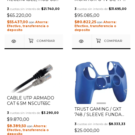
LEDS Y REGULADOR
32" EN ESCRITORIO
3
cuotas sin interés de
$21.740,00
3
cuotas sin interés de
$31.695,00
DE VELOCIDAD
HASTA 8KG NSSOTVEB
$65.220,00
$95.085,00
NSCN86
$55.437,00
$80.822,25
con
con
Efectivo, transferencia o
Efectivo, transferencia o
deposito
deposito
CABLE UTP ARMADO
CAT 6 5M NSCUT65C
1
/
2
TRUST GAMING / GXT
3
cuotas sin interés de
$3.290,00
748 / SLEEVE FUNDA
$9.870,00
DE SILICONA PS5 BLUE
3
cuotas sin interés de
$8.333,33
$8.389,50
con
$25.000,00
Efectivo, transferencia o
deposito