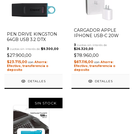
CARGADOR APPLE
PEN DRIVE KINGSTON
IPHONE USB-C 20W
64GB USB 3.2 DTX
3
cuotas sin interés de
3
cuotas sin interés de
$9.300,00
$26.320,00
$27.900,00
$78.960,00
$23.715,00
$67.116,00
con
con
Efectivo, transferencia o
Efectivo, transferencia o
deposito
deposito
DETALLES
DETALLES
SIN STOCK