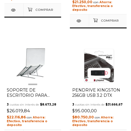
$21.250,00
con
Efectivo, transferencia o
deposito
1
/
3
SOPORTE DE
PENDRIVE KINGSTON
ESCRITORIO PARA
256GB USB 3.2 DTX
NOTEBOOK ONEBOX
3
cuotas sin interés de
$8.673,28
3
cuotas sin interés de
$31.666,67
OB-S4
$26.019,84
$95.000,00
$22.116,86
$80.750,00
con
con
Efectivo, transferencia o
Efectivo, transferencia o
deposito
deposito