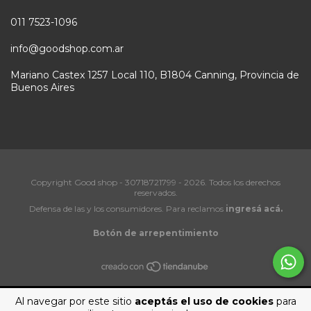
011 7523-1096
info@goodshop.com.ar
Mariano Castex 1257 Local 110, B1804 Canning, Provincia de
Buenos Aires
Copyright Good shop - 30718721799 - 2026. Todos los derechos
reservados.
Defensa de las y los consumidores. Para reclamos
ingresá acá.
Botón de arrepentimiento
Al navegar por este sitio
aceptás el uso de cookies
para