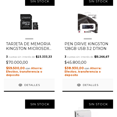
SIN STOCK
SIN STOCK
1
/
2
1
/
3
TARJETA DE MEMORIA
PEN DRIVE KINGSTON
KINGSTON MICROSDXC
128GB USB 3.2 DTXON
SDCS3128GB CANVAS
3
cuotas sin interés de
$23.333,33
3
cuotas sin interés de
$15.266,67
SELECT
$70.000,00
$45.800,00
$59.500,00
$38.930,00
con
con
Efectivo, transferencia o
Efectivo, transferencia o
deposito
deposito
DETALLES
DETALLES
SIN STOCK
SIN STOCK