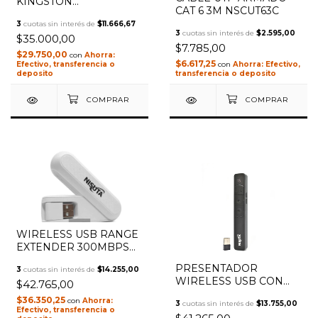
KINGSTON
CAT 6 3M NSCUT63C
MICROSDCS3 64GB
3
cuotas sin interés de
$11.666,67
CANVAS SELECT
3
cuotas sin interés de
$2.595,00
$35.000,00
$7.785,00
$29.750,00
con
$6.617,25
con
Efectivo,
Efectivo, transferencia o
transferencia o deposito
deposito
1
/
2
WIRELESS USB RANGE
EXTENDER 300MBPS
CON FUENTE
PRESENTADOR
3
cuotas sin interés de
$14.255,00
REPETIDOR
WIRELESS USB CON
$42.765,00
NSWIREU3F
PUNTERO LASER
$36.350,25
con
3
cuotas sin interés de
$13.755,00
VERDE Y BATERIA
Efectivo, transferencia o