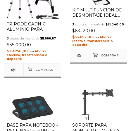
KIT MULTIFUNCION DE
DESMONTAJE IDEAL
PARA SMARTPHONES
TRIPODE GADNIC
3
cuotas sin interés de
$21.040,00
NSK3023
ALUMINIO PARA
$63.120,00
FOTOGRAFIA T-1
$53.652,00
con
3
cuotas sin interés de
$11.666,67
TRIPODE1
Efectivo, transferencia o
$35.000,00
deposito
$29.750,00
con
Efectivo, transferencia o
deposito
BASE PARA NOTEBOOK
SOPORTE PARA
RECLINABLE, HUB USB,
MONITOR O TV DE 17-