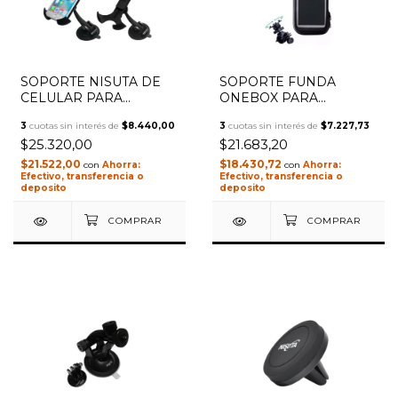
SOPORTE NISUTA DE
SOPORTE FUNDA
CELULAR PARA
ONEBOX PARA
PARABRISAS NSSOCE6
CELULAR GPS BICI
3
cuotas sin interés de
$8.440,00
3
cuotas sin interés de
$7.227,73
MOTO OBOX-WA3
$25.320,00
$21.683,20
$21.522,00
$18.430,72
con
con
Efectivo, transferencia o
Efectivo, transferencia o
deposito
deposito