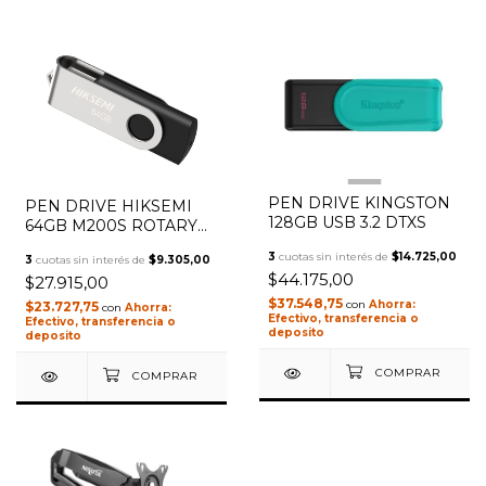
1
/
2
PEN DRIVE KINGSTON
PEN DRIVE HIKSEMI
128GB USB 3.2 DTXS
64GB M200S ROTARY
USB 3.0
3
cuotas sin interés de
$14.725,00
3
cuotas sin interés de
$9.305,00
$44.175,00
$27.915,00
$37.548,75
con
$23.727,75
con
Efectivo, transferencia o
Efectivo, transferencia o
deposito
deposito