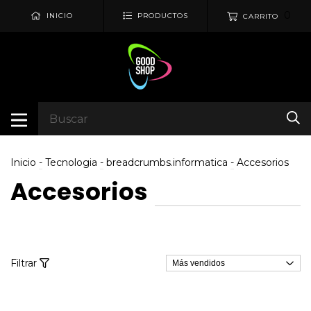
0
INICIO
PRODUCTOS
CARRITO
Inicio
-
Tecnologia
-
breadcrumbs.informatica
-
Accesorios
Accesorios
Filtrar