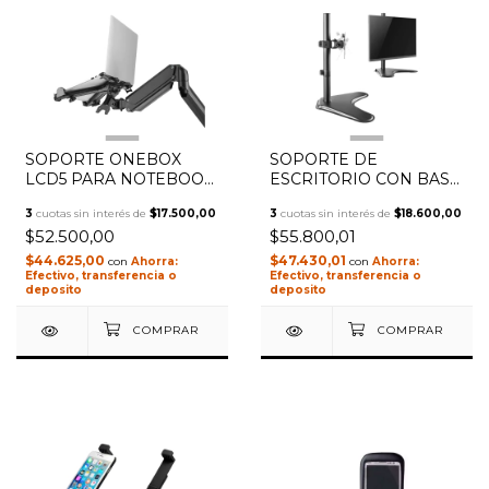
1
/
3
1
/
2
SOPORTE ONEBOX
SOPORTE DE
LCD5 PARA NOTEBOOK
ESCRITORIO CON BASE
Y MONITOR
PARA MONITOR
3
cuotas sin interés de
$17.500,00
3
cuotas sin interés de
$18.600,00
ONEBOX OB LCD13
$52.500,00
$55.800,01
$44.625,00
$47.430,01
con
con
Efectivo, transferencia o
Efectivo, transferencia o
deposito
deposito