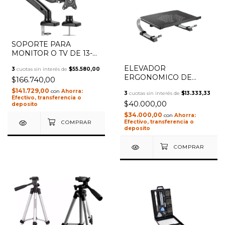
SOPORTE PARA
MONITOR O TV DE 13-
32" EN ESCRITORIO
ELEVADOR
3
cuotas sin interés de
$55.580,00
HASTA 6.5KG CON
ERGONOMICO DE
$166.740,00
AMORTIGUACIÓN
ESCRITORIO PARA
NSSOTVE1
$141.729,00
con
3
cuotas sin interés de
$13.333,33
NOTEBOOK DE ACERO
Efectivo, transferencia o
$40.000,00
ONEBOX OB-S1
deposito
$34.000,00
con
Efectivo, transferencia o
deposito