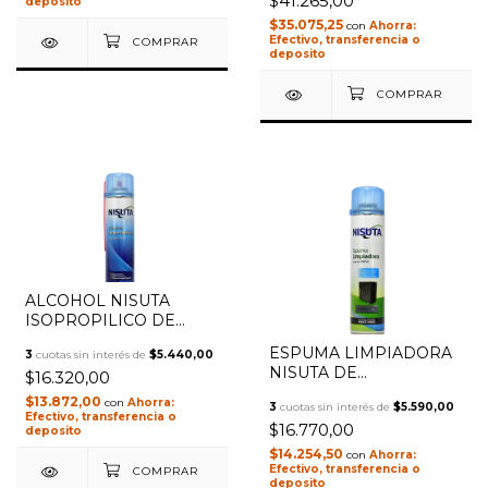
$41.265,00
RECARGABLE
deposito
NSWIPRV
$35.075,25
con
Efectivo, transferencia o
deposito
ALCOHOL NISUTA
ISOPROPILICO DE
LIMPIEZA 440CC-360G
ESPUMA LIMPIADORA
3
cuotas sin interés de
$5.440,00
NSALIS
NISUTA DE
$16.320,00
SUPERFICIES 440CC
$13.872,00
con
3
cuotas sin interés de
$5.590,00
400G NSESLI
Efectivo, transferencia o
$16.770,00
deposito
$14.254,50
con
Efectivo, transferencia o
deposito