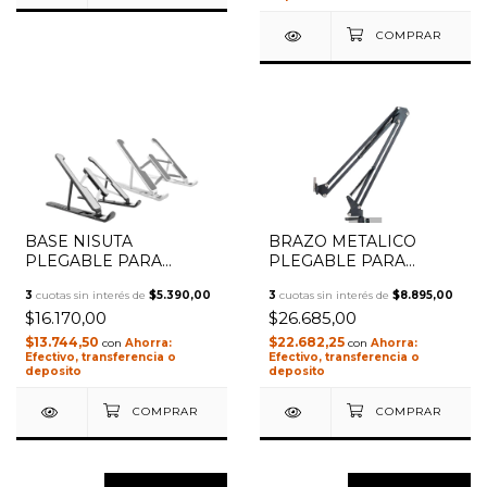
1
/
3
BASE NISUTA
BRAZO METALICO
PLEGABLE PARA
PLEGABLE PARA
NOTEBOOK NSCN5
MICROFONO
3
cuotas sin interés de
$5.390,00
3
cuotas sin interés de
$8.895,00
NSSOMICG
$16.170,00
$26.685,00
$13.744,50
$22.682,25
con
con
Efectivo, transferencia o
Efectivo, transferencia o
deposito
deposito