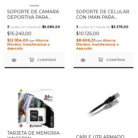
1
/
3
SOPORTE DE CAMARA
SOPORTE DE CELULAR
DEPORTIVA PARA
CON IMAN PARA
PARABRISAS NSGSO
VENTILETE NSSOCEV
3
cuotas sin interés de
$5.080,00
3
cuotas sin interés de
$3.375,00
$15.240,00
$10.125,00
$12.954,00
$8.606,25
con
con
Efectivo, transferencia o
Efectivo, transferencia o
deposito
deposito
TARJETA DE MEMORIA
CABLE UTP ARMADO