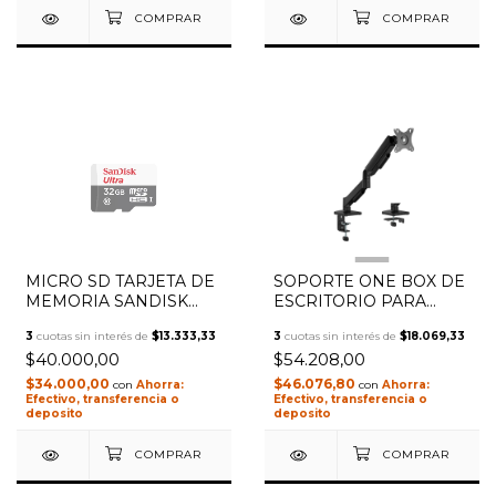
1
/
3
MICRO SD TARJETA DE
SOPORTE ONE BOX DE
MEMORIA SANDISK
ESCRITORIO PARA
ULTRA MICROSDHC
MONITOR ULTRA
3
cuotas sin interés de
$13.333,33
3
cuotas sin interés de
$18.069,33
32GB CON ADAPTADOR
RESISTENTE OB-LCD10
$40.000,00
$54.208,00
$34.000,00
$46.076,80
con
con
Efectivo, transferencia o
Efectivo, transferencia o
deposito
deposito