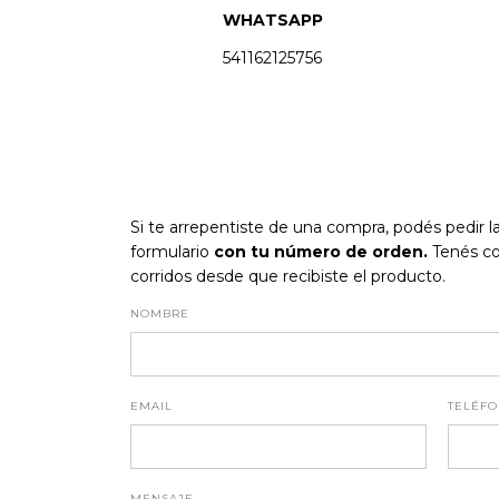
WHATSAPP
541162125756
Si te arrepentiste de una compra, podés pedir 
formulario
con tu número de orden.
Tenés co
corridos desde que recibiste el producto.
NOMBRE
EMAIL
TELÉF
MENSAJE