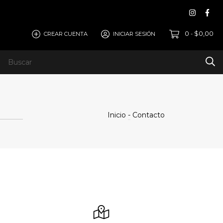
0
$0,00
CREAR CUENTA
INICIAR SESIÓN
-
OGIA
ARMA TU PC
Inicio
-
Contacto