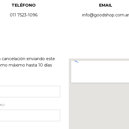
TELÉFONO
EMAIL
011 7523-1096
info@goodshop.com.ar
la cancelación enviando este
mo máximo hasta 10 días
ONO