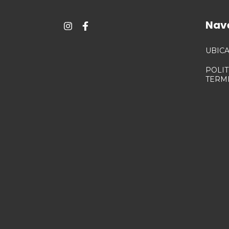
Nav
UBIC
POLI
TERM