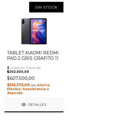
SIN STOCK
TABLET XIAOMI REDMI
1
/
3
PAD 2 GRIS GRAFITO 11
3
cuotas sin interés de
$202.500,00
$607.500,00
$516.375,00
con
Efectivo, transferencia o
deposito
DETALLES