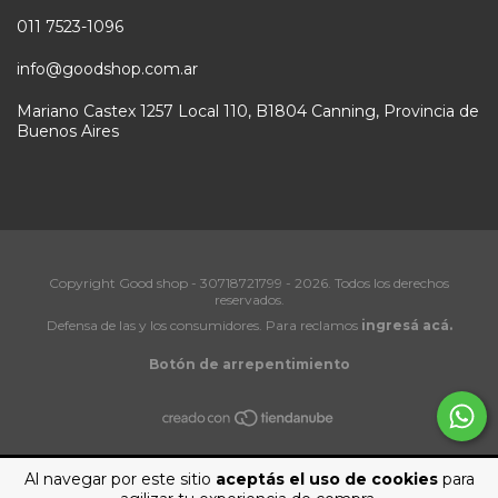
011 7523-1096
info@goodshop.com.ar
Mariano Castex 1257 Local 110, B1804 Canning, Provincia de
Buenos Aires
Copyright Good shop - 30718721799 - 2026. Todos los derechos
reservados.
Defensa de las y los consumidores. Para reclamos
ingresá acá.
Botón de arrepentimiento
Al navegar por este sitio
aceptás el uso de cookies
para