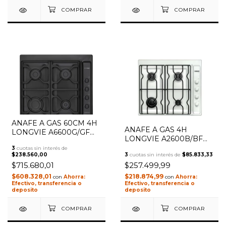
ANAFE A GAS 60CM 4H
ANAFE A GAS 4H
LONGVIE A6600G/GF
LONGVIE A2600B/BF
GRAFITO
BLANCO
3
cuotas sin interés de
$238.560,00
3
cuotas sin interés de
$85.833,33
$715.680,01
$257.499,99
$608.328,01
$218.874,99
con
con
Efectivo, transferencia o
Efectivo, transferencia o
deposito
deposito