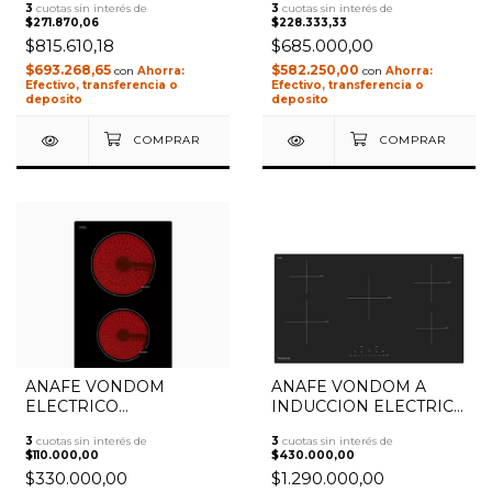
3
cuotas sin interés de
3
cuotas sin interés de
EMPOTRABLE 60CM
$271.870,06
$228.333,33
C6465B
$815.610,18
$685.000,00
$693.268,65
$582.250,00
con
con
Efectivo, transferencia o
Efectivo, transferencia o
deposito
deposito
ANAFE VONDOM
ANAFE VONDOM A
1
/
2
1
/
3
ELECTRICO
INDUCCION ELECTRICO
VITROCERAMICA
EMPOTRABLE 90CM
3
cuotas sin interés de
3
cuotas sin interés de
EMPOTRABLE 30CM
IVX249
$110.000,00
$430.000,00
c2906b
$330.000,00
$1.290.000,00