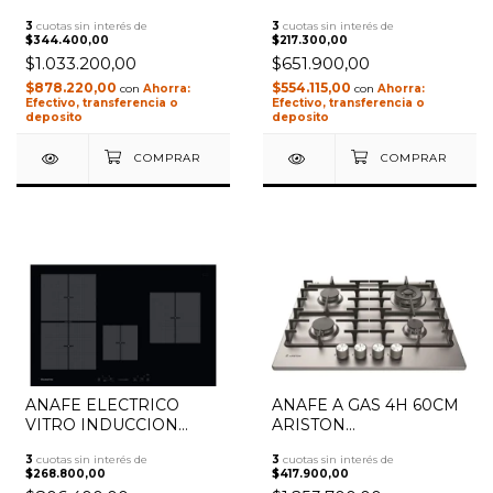
3
cuotas sin interés de
3
cuotas sin interés de
$344.400,00
$217.300,00
$1.033.200,00
$651.900,00
$878.220,00
$554.115,00
con
con
Efectivo, transferencia o
Efectivo, transferencia o
deposito
deposito
ANAFE ELECTRICO
ANAFE A GAS 4H 60CM
VITRO INDUCCION
ARISTON
80CM 4H ARISTON
THC641WIXAAG REJA
3
cuotas sin interés de
3
cuotas sin interés de
NIS841F TOUCH
FUNDICION INOX
$268.800,00
$417.900,00