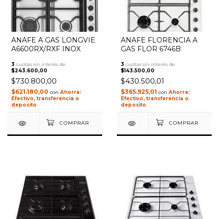
ANAFE A GAS LONGVIE
ANAFE FLORENCIA A
A6600RX/RXF INOX
GAS FLOR 6746B
3
cuotas sin interés de
3
cuotas sin interés de
$243.600,00
$143.500,00
$730.800,00
$430.500,01
$621.180,00
$365.925,01
con
con
Efectivo, transferencia o
Efectivo, transferencia o
deposito
deposito