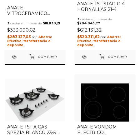
ANAFE TST STAGIO 4
ANAFE
HORNALLAS 21-4
VITROCERAMICO
BLANCO IL ZONAS
3
cuotas sin interés de
3
cuotas sin interés de
$111.030,21
$204.043,77
TACTIL - TST
$333.090,62
$612.131,32
$283.127,03
$520.311,62
con
con
Efectivo, transferencia o
Efectivo, transferencia o
deposito
deposito
ANAFE TST A GAS
ANAFE VONDOM
1
/
4
SPEZIA BLANCO 23-5
ELECTRICO
HORNALLAS
VITROCERAMICA