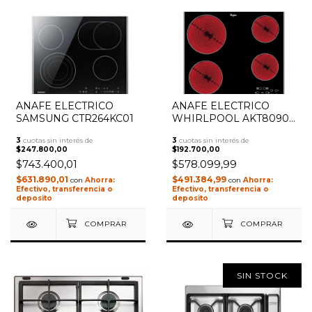
ANAFE ELECTRICO
ANAFE ELECTRICO
SAMSUNG CTR264KC01
WHIRLPOOL AKT8090L
BLOQUEO DE
3
cuotas sin interés de
3
cuotas sin interés de
SEGURIDAD, CONTROL
$247.800,00
$192.700,00
TOUCH -
$743.400,01
$578.099,99
VITROCERAMICA
$631.890,01
$491.384,99
con
con
Efectivo, transferencia o
Efectivo, transferencia o
deposito
deposito
SIN STOCK