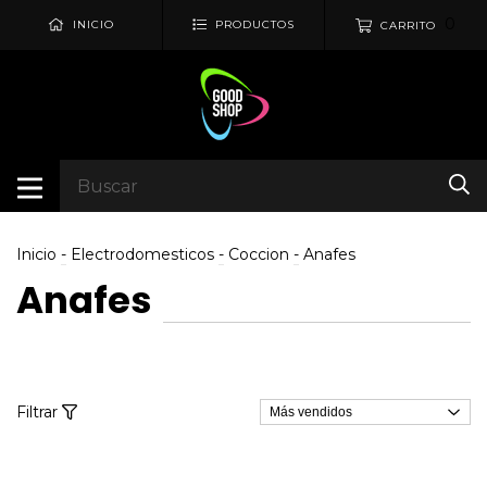
0
INICIO
PRODUCTOS
CARRITO
Inicio
-
Electrodomesticos
-
Coccion
-
Anafes
Anafes
Filtrar