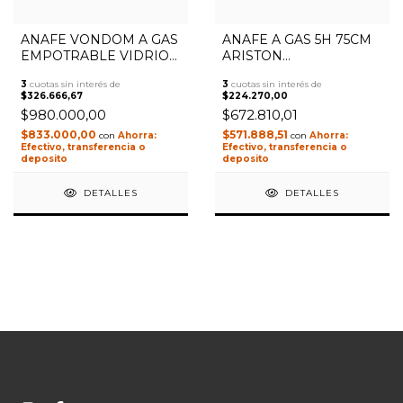
ANAFE VONDOM A GAS
ANAFE A GAS 5H 75CM
EMPOTRABLE VIDRIO
ARISTON
TEMPLADO NEGRO 76
THC752WIXAAG INOX
3
cuotas sin interés de
3
cuotas sin interés de
CM VAG76N5/HE
$326.666,67
$224.270,00
$980.000,00
$672.810,01
$833.000,00
$571.888,51
con
con
Efectivo, transferencia o
Efectivo, transferencia o
deposito
deposito
DETALLES
DETALLES