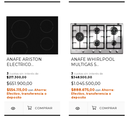
ANAFE ARISTON
ANAFE WHIRLPOOL
ELECTRICO
MULTIGAS 5
VITROCERAMICO 4
HORNALLAS GMA9522X
3
cuotas sin interés de
3
cuotas sin interés de
HORNALLAS 60 CM
INOX
$217.300,00
$348.500,00
HR611 NEGRO
$651.900,00
$1.045.500,00
$554.115,00
$888.675,00
con
con
Efectivo, transferencia o
Efectivo, transferencia o
deposito
deposito