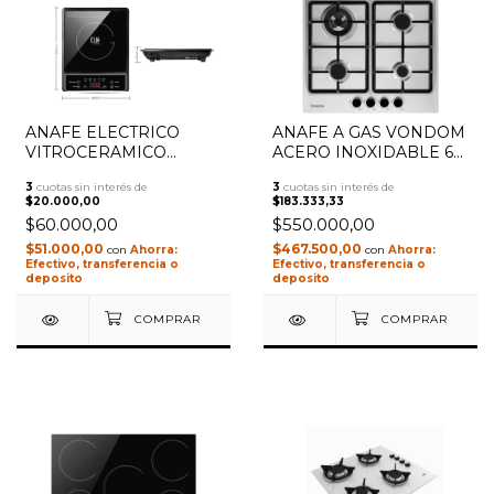
ANAFE ELECTRICO
ANAFE A GAS VONDOM
1
/
4
VITROCERAMICO
ACERO INOXIDABLE 60
GADNIC AN1500 AV150
CM VAG60A4/EN
3
cuotas sin interés de
3
cuotas sin interés de
$20.000,00
$183.333,33
$60.000,00
$550.000,00
$51.000,00
$467.500,00
con
con
Efectivo, transferencia o
Efectivo, transferencia o
deposito
deposito