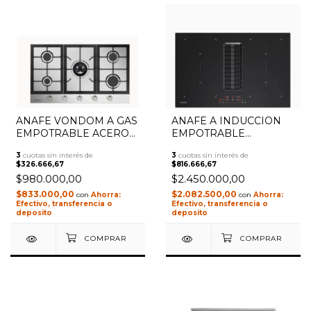
ANAFE VONDOM A GAS
ANAFE A INDUCCION
1
/
3
1
/
2
EMPOTRABLE ACERO
EMPOTRABLE
INOXIDABLE 90 CM
VONDOM CON
3
cuotas sin interés de
3
cuotas sin interés de
VAG90A5/ME
EXTRACTOR
$326.666,67
$816.666,67
INTEGRADO 80CM
$980.000,00
$2.450.000,00
ANA80D
$833.000,00
$2.082.500,00
con
con
Efectivo, transferencia o
Efectivo, transferencia o
deposito
deposito