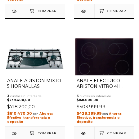
ANAFE ARISTON MIXTO
ANAFE ELECTRICO
5 HORNALLAS
ARISTON VITRO 4H
ELECTRICO/GAS 90CM
80CM HR 704 B A
3
cuotas sin interés de
3
cuotas sin interés de
H941
TOUCH CONTROL
$239.400,00
$168.000,00
NEGRO
$718.200,00
$503.999,99
$610.470,00
$428.399,99
con
con
Efectivo, transferencia o
Efectivo, transferencia o
deposito
deposito