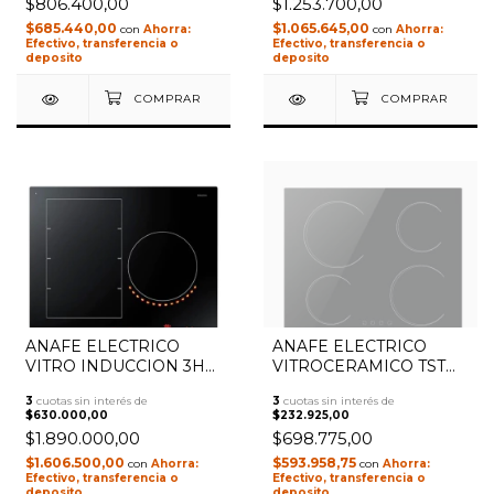
$806.400,00
$1.253.700,00
$685.440,00
$1.065.645,00
con
con
Efectivo, transferencia o
Efectivo, transferencia o
deposito
deposito
ANAFE ELECTRICO
ANAFE ELECTRICO
1
/
3
VITRO INDUCCION 3H
VITROCERAMICO TST
SAMSUNG
VITRO IV 4H
3
cuotas sin interés de
3
cuotas sin interés de
NZ63K7777BK VIRTUAL
$630.000,00
$232.925,00
FLAME
$1.890.000,00
$698.775,00
$1.606.500,00
$593.958,75
con
con
Efectivo, transferencia o
Efectivo, transferencia o
deposito
deposito