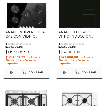
ANAFE WHIRLPOOL A
ANAFE ELECTRICO
GAS CON VIDRIO
VITRO INDUCCION
TEMPLADO DE 73CM
60CM 4H ARISTON
3
cuotas sin interés de
3
cuotas sin interés de
GOA7523NBAG
NIA641B TOUCH
$397.700,00
$252.000,00
$1.193.099,99
$756.000,00
$1.014.134,99
$642.600,00
con
con
Efectivo, transferencia o
Efectivo, transferencia o
deposito
deposito