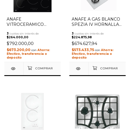
ANAFE
ANAFE A GAS BLANCO
VITROCERAMICO
SPEZIA IV HORNALLAS
NEGRO V ZONAS TST 5
ACERO TST 23-4
3
cuotas sin interés de
3
cuotas sin interés de
HORNALLAS
$264.000,00
$224.875,98
$792.000,00
$674.627,94
$673.200,00
$573.433,75
con
con
Efectivo, transferencia o
Efectivo, transferencia o
deposito
deposito