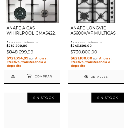
ANAFE A GAS
ANAFE LONGVIE
1
/
2
WHIRLPOOL GMA6422X
A6600X/XF MULTIGAS
- REJILLAS HIERRO
INOX
3
cuotas sin interés de
3
cuotas sin interés de
FUNDIDO, 60CM, INOX
$282.900,00
$243.600,00
$848.699,99
$730.800,00
$721.394,99
$621.180,00
con
con
Efectivo, transferencia o
Efectivo, transferencia o
deposito
deposito
DETALLES
SIN STOCK
SIN STOCK