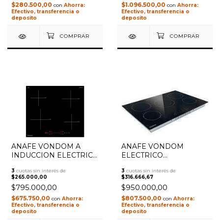
$280.500,00
$1.096.500,00
con
con
Efectivo, transferencia o
Efectivo, transferencia o
deposito
deposito
ANAFE VONDOM A
ANAFE VONDOM
1
/
3
1
/
2
INDUCCION ELECTRICO
ELECTRICO
EMPOTRABLE 60CM
VITROCERAMICA
3
cuotas sin interés de
3
cuotas sin interés de
I7204C
EMPOTRABLE 77 CM
$265.000,00
$316.666,67
CV8224B8
$795.000,00
$950.000,00
$675.750,00
$807.500,00
con
con
Efectivo, transferencia o
Efectivo, transferencia o
deposito
deposito