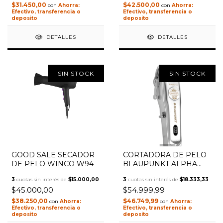
$31.450,00
$42.500,00
con
con
Efectivo, transferencia o
Efectivo, transferencia o
deposito
deposito
DETALLES
DETALLES
SIN STOCK
SIN STOCK
1
/
2
GOOD SALE SECADOR
CORTADORA DE PELO
DE PELO WINCO W94
BLAUPUNKT ALPHA
STYLE INALAMBRICA
3
cuotas sin interés de
$15.000,00
3
cuotas sin interés de
$18.333,33
INOX
$45.000,00
$54.999,99
$38.250,00
$46.749,99
con
con
Efectivo, transferencia o
Efectivo, transferencia o
deposito
deposito