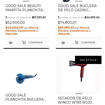
1
/
3
1
/
5
GOOD SALE BEAUTY
GOOD SALE BUCLERA
PAMPITA PLANCHITA
DE PELO GADNIC
DE PELO SOFT TOUCH
B3000 RIZADOR 3
3
cuotas sin interés de
$17.333,33
3
cuotas sin interés de
$24.933,34
ROSA
TUBOS 150W
$52.000,00
$74.800,01
$44.200,00
$63.580,01
con
con
Efectivo, transferencia o
Efectivo, transferencia o
deposito
deposito
SIN STOCK
GOOD SALE
1
/
2
SECADOR DE PELO
PLANCHITA BUCLERA
WINCO W190 ROJO
WINCO W194 AZUL