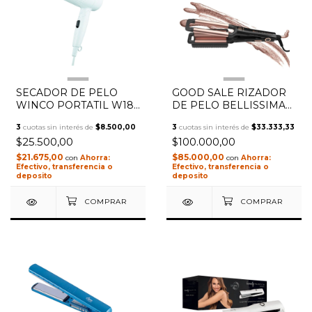
1
/
2
1
/
6
SECADOR DE PELO
GOOD SALE RIZADOR
WINCO PORTATIL W189
DE PELO BELLISSIMA
1200W
MULTIONDAS GT20 400
3
cuotas sin interés de
$8.500,00
3
cuotas sin interés de
$33.333,33
$25.500,00
$100.000,00
$21.675,00
$85.000,00
con
con
Efectivo, transferencia o
Efectivo, transferencia o
deposito
deposito