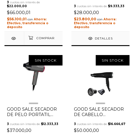
220V PORTATIL
3
cuotas sin interés de
$22.000,00
3
cuotas sin interés de
$9.333,33
$66.000,01
$28.000,00
$56.100,01
$23.800,00
con
con
Efectivo, transferencia o
Efectivo, transferencia o
deposito
deposito
DETALLES
SIN STOCK
SIN STOCK
1
/
2
1
/
3
GOOD SALE SECADOR
GOOD SALE SECADOR
DE PELO PORTATIL
DE CABELLO
2000W WINCO W196
PROFESIONAL WINCO
3
cuotas sin interés de
$12.333,33
3
cuotas sin interés de
$16.666,67
220V
2000W W98
$37.000,00
$50.000,00