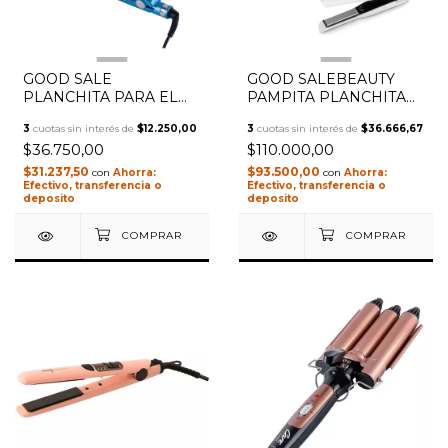
1
/
2
1
/
3
GOOD SALE
GOOD SALEBEAUTY
PLANCHITA PARA EL
PAMPITA PLANCHITA
PELO PROFESIONAL
DE PELO MINI
3
cuotas sin interés de
$12.250,00
3
cuotas sin interés de
$36.666,67
PRO TITANUM 2000
INALAMBRICA
$36.750,00
$110.000,00
GADNIC 30W
CORDLESS BP400
BLANCA 220V
$31.237,50
$93.500,00
con
con
Efectivo, transferencia o
Efectivo, transferencia o
deposito
deposito