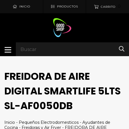
0
INICIO
PRODUCTOS
CARRITO
FREIDORA DE AIRE
DIGITAL SMARTLIFE 5LTS
SL-AF0050DB
Inicio
-
Pequeños Electrodomesticos
-
Ayudantes de
Cocina
-
Freidoras y Air Fryer
-
FREIDORA DE AIRE